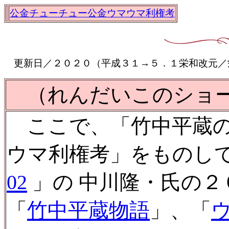
公金チューチュー公金ウマウマ利権考
更新日／２０２０（平成３１→５．１栄和改元／
（れんだいこのショ
ここで、「竹中平蔵の
ウマ利権考」をものし
02
」の 中川隆・氏の
「
竹中平蔵物語
」、「