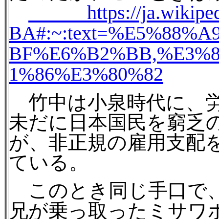
https://ja.wikip
BA#:~:text=%E5%88
BF%E6%B2%BB,%E3%
1%86%E3%80%82
竹中は小泉時代に、労
未だに日本国民を窮乏
が、非正規の雇用支配
ている。
このとき同じ手口で、
兄が乗っ取ったミサワ